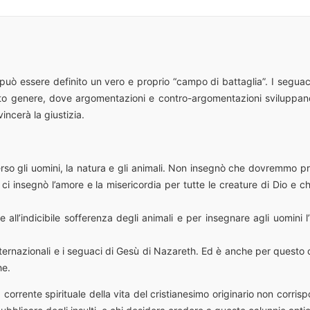
può essere definito un vero e proprio “campo di battaglia”. I seguaci
uesto genere, dove argomentazioni e contro-argomentazioni sviluppa
ncerà la giustizia.
erso gli uomini, la natura e gli animali. Non insegnò che dovremmo
 ci insegnò l’amore e la misericordia per tutte le creature di Dio e
l’indicibile sofferenza degli animali e per insegnare agli uomini l’u
nternazionali e i seguaci di Gesù di Nazareth. Ed è anche per quest
he.
corrente spirituale della vita del cristianesimo originario non corrisp