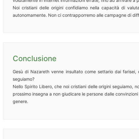
volutamente in internet informazioni errate, fino ad arrivare a p
Noi cristiani delle origini confidiamo nella capacità di val
autonomamente. Non ci contrapporremo alle campagne di dif
Conclusione
Gesù di Nazareth venne insultato come settario dai farisei, d
seguiamo?
Nello Spirito Libero, che noi cristiani delle origini seguiamo,
prossimo insegna a non giudicare le persone dalle convinzioni div
genere.