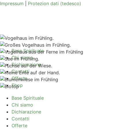
Impressum
|
Protezion dati (tedesco)
Base Spirituale
Chi siamo
Dichiarazione
Contatti
Offerte
Shop
Base Spirituale
Chi siamo
Dichiarazione
Contatti
Offerte