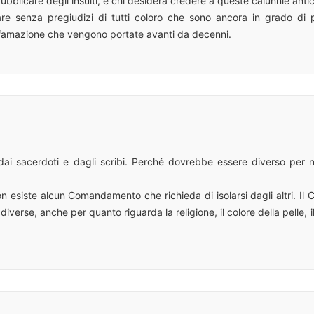
ubblicare degli insulti, e chi desidera credere a queste calunnie anticri
utare senza pregiudizi di tutti coloro che sono ancora in grado di
famazione che vengono portate avanti da decenni.
ai sacerdoti e dagli scribi. Perché dovrebbe essere diverso per noi
 non esiste alcun Comandamento che richieda di isolarsi dagli altri. I
erse, anche per quanto riguarda la religione, il colore della pelle, il 