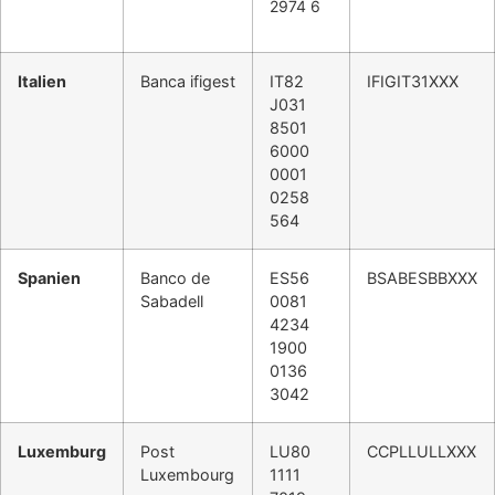
2974 6
Italien
Banca ifigest
IT82
IFIGIT31XXX
J031
8501
6000
0001
0258
564
Spanien
Banco de
ES56
BSABESBBXXX
Sabadell
0081
4234
1900
0136
3042
Luxemburg
Post
LU80
CCPLLULLXXX
Luxembourg
1111